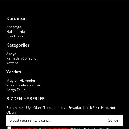
Kurumsal
Anasayfa
Hakkımızda
Bize Ulaşın
Kategoriler
Abaya
Ramadan Collection
Kaftans
Yardım
Müşteri Hizmetleri
Sıkça Sorulan Sorular
Kargo Takibi
BİZDEN HABERLER
Bültenimize Üye Olun ! Tüm İndirim ve Fırsatlardan İlk Sizin Haberiniz
Olsun !
Gönder
Üyelik koşullarını
ve
kişisel verilerimin
korunmasını kabul ediyorum.