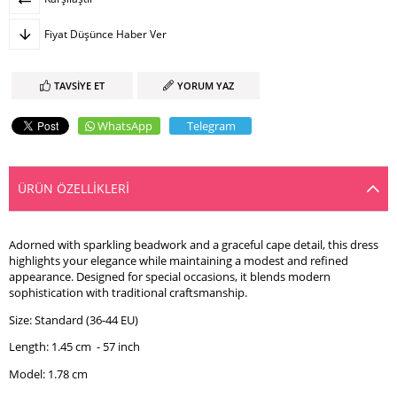
Fiyat Düşünce Haber Ver
TAVSIYE ET
YORUM YAZ
WhatsApp
Telegram
ÜRÜN ÖZELLIKLERI
Adorned with sparkling beadwork and a graceful cape detail, this dress
highlights your elegance while maintaining a modest and refined
appearance. Designed for special occasions, it blends modern
sophistication with traditional craftsmanship.
Size: Standard (36-44 EU)
Length: 1.45 cm - 57 inch
Model: 1.78 cm