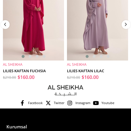
AL SHEIKHA
AL SHEIKHA
SEPETE EKLE
SEPETE EKLE
LILIES KAFTAN FUCHSIA
LILIES KAFTAN LILAC
$160.00
$160.00
$210.00
$210.00
Facebook
Twitter
Instagram
Youtube
Kurumsal