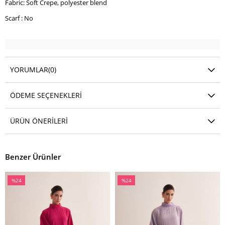
Fabric: Soft Crepe, polyester blend
Scarf : No
YORUMLAR
(0)
ÖDEME SEÇENEKLERI
ÜRÜN ÖNERILERI
Benzer Ürünler
%24
%24
İndirim
İndirim
%24İndirim
%24İndirim