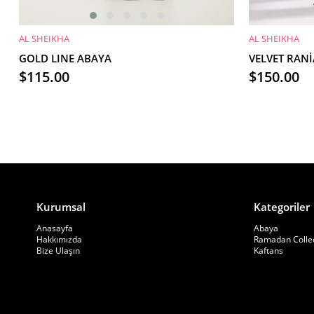
AL SHEIKHA
AL SHEIKHA
SEPETE EKLE
SEPETE EKL
GOLD LINE ABAYA
VELVET RAN
$115.00
$150.00
Kurumsal
Kategoriler
Anasayfa
Abaya
Hakkımızda
Ramadan Colle
Bize Ulaşın
Kaftans