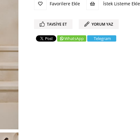
Favorilere Ekle
İstek Listeme Ekle
TAVSIYE ET
YORUM YAZ
WhatsApp
Telegram