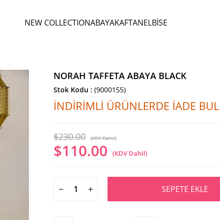
NEW COLLECTION
ABAYA
KAFTAN
ELBİSE
NORAH TAFFETA ABAYA BLACK
Stok Kodu
(9000155)
İNDİRİMLİ ÜRÜNLERDE İADE B
$230.00
(KDV Dahil)
$110.00
(KDV Dahil)