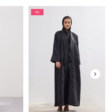
%8
İndirim
%8İndirim