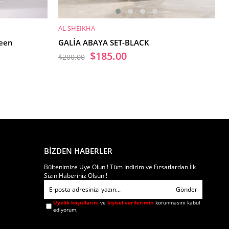
AL SHEIKHA
SEPETE EKLE
reen
GALİA ABAYA SET-BLACK
$185.00
$200.00
BİZDEN HABERLER
Bültenimize Üye Olun ! Tüm İndirim ve Fırsatlardan İlk
Sizin Haberiniz Olsun !
Gönder
Üyelik koşullarını
ve
kişisel verilerimin
korunmasını kabul
ediyorum.