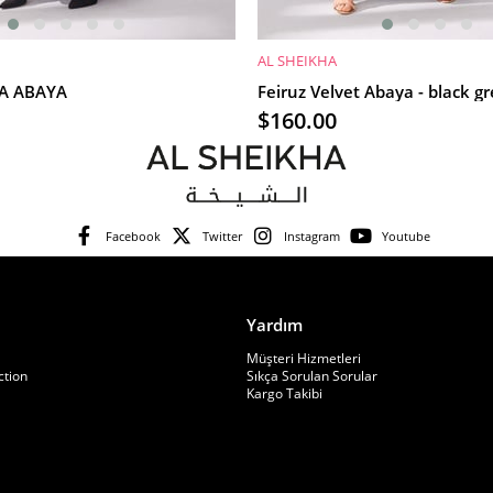
AL SHEIKHA
E
SEPETE EKLE
İA ABAYA
Feiruz Velvet Abaya - black g
$160.00
Facebook
Twitter
Instagram
Youtube
Yardım
Müşteri Hizmetleri
ction
Sıkça Sorulan Sorular
Kargo Takibi